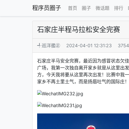
程序员圈子
首页
圈子
微话题
排行
石家庄半程马拉松安全完赛
╃巡洋艦㊣
2024-04-01 12:31:23
375
石家庄半马安全完赛，最近因为感冒状态欠
广场，我第一次独自离开家乡就是从这里出
方，今天我将要从这里再次出发！比赛中我
家乡不再土里土气，而是扬眉吐气的国际庄