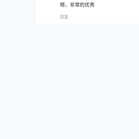
嗯，非常的优秀
回复
三杯虾
评论于 2024-04-01 16:11
完赛奖牌呢
共
1
条回复
╃巡洋艦㊣
评论于 202
回复
1