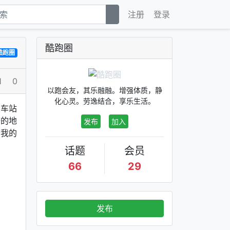
注册
登录
酷跑圈
酷跑圈
1
0
以跑会友，其乐融融。增强体质，静
化心灵。劳逸结合，享乐生活。
火车站
始的地
发布
加入
今我的
话题
会员
66
29
发布