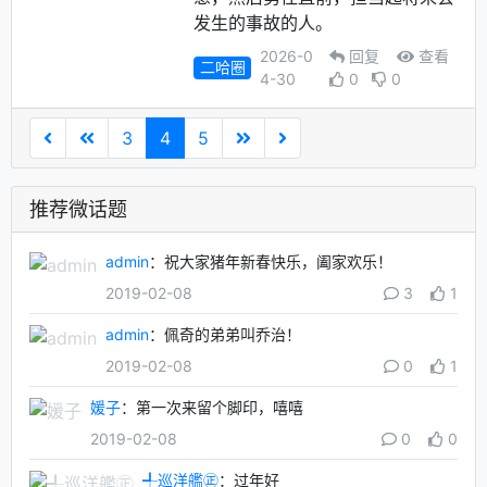
发生的事故的人。
2026-0
回复
查看
二哈圈
4-30
0
0
3
4
5
推荐微话题
admin
：祝大家猪年新春快乐，阖家欢乐！
2019-02-08
3
1
admin
：佩奇的弟弟叫乔治！
2019-02-08
0
1
媛子
：第一次来留个脚印，嘻嘻
2019-02-08
0
0
╃巡洋艦㊣
：过年好