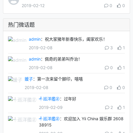
2019-02-12
0
0
热门微话题
admin
：祝大家猪年新春快乐，阖家欢乐！
2019-02-08
3
1
admin
：佩奇的弟弟叫乔治！
2019-02-08
0
1
媛子
：第一次来留个脚印，嘻嘻
2019-02-08
0
0
╃巡洋艦㊣
：过年好
2019-02-09
2
1
╃巡洋艦㊣
：欢迎加入 Yii China 娱乐群 2608
38915