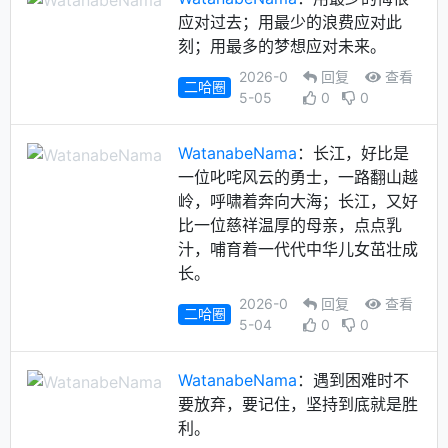
应对过去；用最少的浪费应对此
刻；用最多的梦想应对未来。
2026-0
回复
查看
二哈圈
5-05
0
0
WatanabeNama
：长江，好比是
一位叱咤风云的勇士，一路翻山越
岭，呼啸着奔向大海；长江，又好
比一位慈祥温厚的母亲，点点乳
汁，哺育着一代代中华儿女茁壮成
长。
2026-0
回复
查看
二哈圈
5-04
0
0
WatanabeNama
：遇到困难时不
要放弃，要记住，坚持到底就是胜
利。