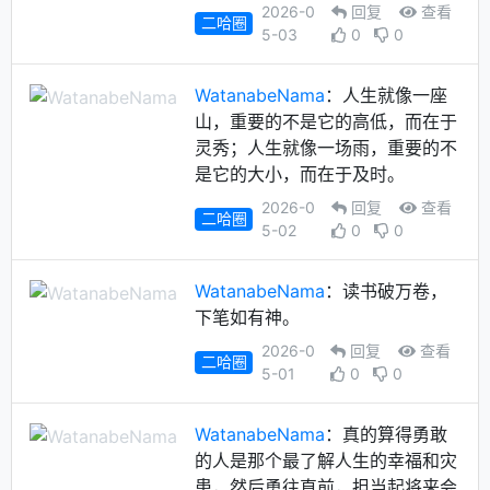
2026-0
回复
查看
二哈圈
5-03
0
0
WatanabeNama
：人生就像一座
山，重要的不是它的高低，而在于
灵秀；人生就像一场雨，重要的不
是它的大小，而在于及时。
2026-0
回复
查看
二哈圈
5-02
0
0
WatanabeNama
：读书破万卷，
下笔如有神。
2026-0
回复
查看
二哈圈
5-01
0
0
WatanabeNama
：真的算得勇敢
的人是那个最了解人生的幸福和灾
患，然后勇往直前，担当起将来会