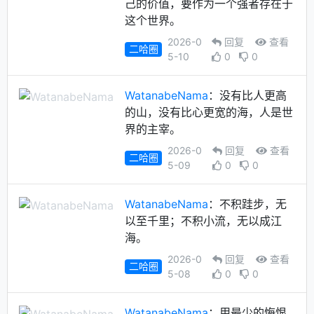
己的价值，要作为一个强者存在于
这个世界。
2026-0
回复
查看
二哈圈
5-10
0
0
WatanabeNama
：没有比人更高
的山，没有比心更宽的海，人是世
界的主宰。
2026-0
回复
查看
二哈圈
5-09
0
0
WatanabeNama
：不积跬步，无
以至千里；不积小流，无以成江
海。
2026-0
回复
查看
二哈圈
5-08
0
0
WatanabeNama
：用最少的悔恨