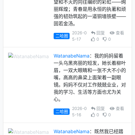
望和不灭的向往编织的彩虹——绚
丽辉煌；青春是用永恒的执著和顽
强的韧劲筑起的一道铜墙铁壁——
固若金汤。
2026-0
回复
查看
二哈圈
5-17
0
0
WatanabeNama
：我的妈妈留着
一头乌黑亮丽的短发，她长着柳叶
眉，一双大眼睛和一张不大不小的
嘴，高高的鼻梁上面架着一副眼
镜。妈妈不仅对工作兢兢业业，对
我的学习、生活等方面也尤为关
心。
2026-0
回复
查看
二哈圈
5-16
0
0
WatanabeNama
：既然我已经踏