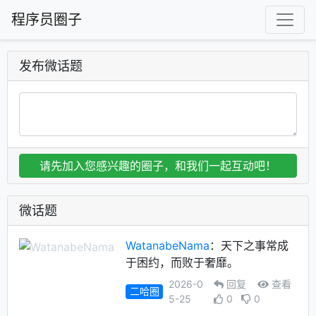
程序员圈子
发布微话题
请先加入您感兴趣的圈子，和我们一起互动吧！
微话题
WatanabeNama
：天下之事常成
于困约，而败于奢靡。
2026-0
回复
查看
二哈圈
5-25
0
0