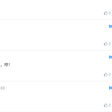
0
0
人，哼！
0
:33
0