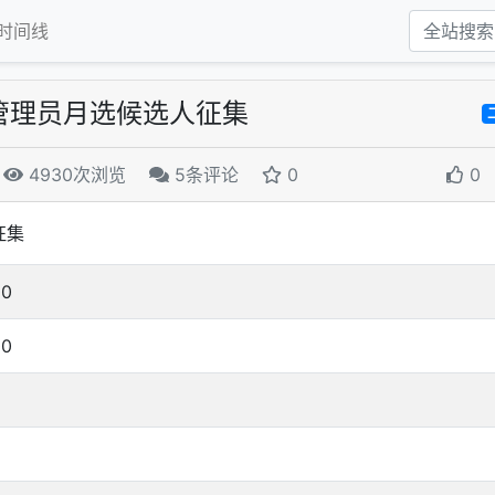
时间线
8 次管理员月选候选人征集
4930次浏览
5条评论
0
0
征集
00
00