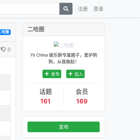
注册
登录
二哈圈
二哈圈
0
Yii China 娱乐群专属圈子，爱护狗
狗，从我做起！
发布
加入
话题
会员
161
169
发布