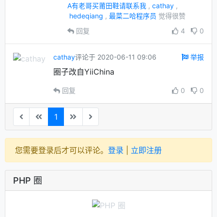
A有老哥买莆田鞋请联系我
,
cathay
,
hedeqiang
,
最菜二哈程序员
觉得很赞
回复
4
0
cathay
评论于 2020-06-11 09:06
举报
圈子改自YiiChina
回复
0
0
1
您需要登录后才可以评论。
登录
|
立即注册
PHP 圈