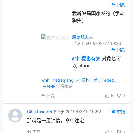
回复
我听说是国家发的（手动
狗头）
魔鬼肌肉人
评论于 2019-02-22 10:20
回复
@柠檬也有梦
对象也可
以 clone
whh
,
hedeqiang
,
柠檬也有梦
,
Faded
,
三杯虾
觉得很赞
回复
5
0
Githubxinwei
评论于 2019-02-19 10:52
举报
那就是一见钟情，命中注定！
回复
0
0