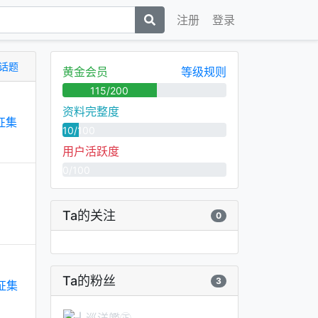
注册
登录
话题
黄金会员
等级规则
115/200
资料完整度
人征集
10/100
用户活跃度
0/100
Ta的关注
0
Ta的粉丝
3
人征集