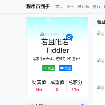
程序员圈子
首页
圈子
微话题
排行
若且唯
若且唯若 "
Tiddler
这家伙有点懒，还没写个性签名！
关注
私信
财富值
威望值
总积分
95
0
115