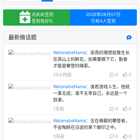
点此处签到
2026年08月07日
签到有好礼
已有4人签到
最新微话题
WatanabeNama
：崇高的理想就像生长
在高山上的鲜花，如果要摘下它，勤奋
才能是攀登的绳索。
23小时前
0
0
WatanabeNama
：谁若游戏人生，他就
一事无成；谁不主宰自己，永远是一个
奴隶。
1天前
0
0
WatanabeNama
：志在峰巅的攀登者，
不会陶醉在沿途的某个脚印之中。
2天前
0
0