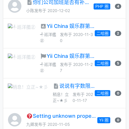
你们公司加班是否有补偿？？？
PHP 圈
4
小陈
发布于 2020-12-02
Yii China 娱乐群第 50 次管理员大选
二哈圈
2
╃巡洋艦
发布于 2020-11-3
㊣
0
Yii China 娱乐群第 50 次管理员月选候选人征集
二哈圈
5
╃巡洋艦
发布于 2020-11-2
㊣
7
说说有字数限制？咋没提示？
二哈圈
0
稍息！立
发布于 202
正~★彡
0-11-17
Setting unknown property: yii\base\Component::dsn
Yii 圈
0
九卿
发布于 2020-11-05