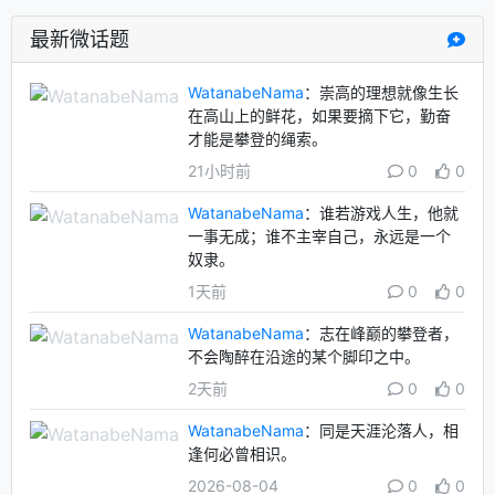
最新微话题
WatanabeNama
：崇高的理想就像生长
在高山上的鲜花，如果要摘下它，勤奋
才能是攀登的绳索。
21小时前
0
0
WatanabeNama
：谁若游戏人生，他就
一事无成；谁不主宰自己，永远是一个
奴隶。
1天前
0
0
WatanabeNama
：志在峰巅的攀登者，
不会陶醉在沿途的某个脚印之中。
2天前
0
0
WatanabeNama
：同是天涯沦落人，相
逢何必曾相识。
2026-08-04
0
0