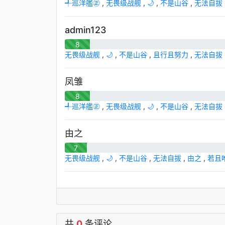
╃巡洋艦㊣
,
无畏级战舰
,
🌙
,
不是山谷
,
无法自拔
admin123
8
无畏级战舰
,
🌙
,
不是山谷
,
且行且努力
,
无法自拔
凤雏
8
╃巡洋艦㊣
,
无畏级战舰
,
🌙
,
不是山谷
,
无法自拔
由之
7
无畏级战舰
,
🌙
,
不是山谷
,
无法自拔
,
由之
,
若且唯若
共
0
条评论