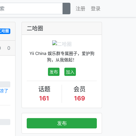
注册
登录
二哈圈
二哈圈
0
0
Yii China 娱乐群专属圈子，爱护狗
狗，从我做起！
发布
加入
话题
会员
凉了
161
169
发布