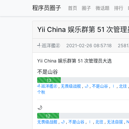
程序员圈子
首页
圈子
微话题
排行
Yii China 娱乐群第 51 次
╃巡洋艦㊣
2021-02-26 08:57:18
258
Yii China 娱乐群第 51 次管理员大选
不是山谷
13
╃巡洋艦㊣
,
无畏级战舰
,
🌙
,
不是山谷
,
∣
,
北往
个秋
🌙
12
无畏级战舰
,
🌙
,
不是山谷
,
∣
,
北往
,
无法自拔
,
N