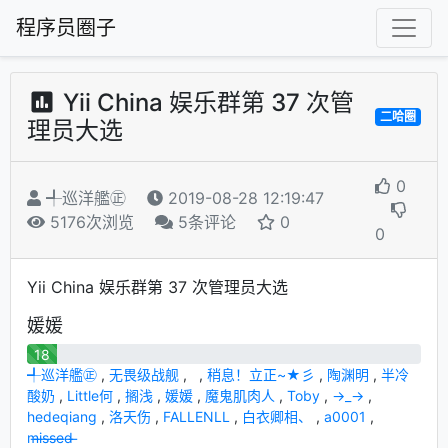
程序员圈子
Yii China 娱乐群第 37 次管
二哈圈
理员大选
0
╃巡洋艦㊣
2019-08-28 12:19:47
5176次浏览
5条评论
0
0
Yii China 娱乐群第 37 次管理员大选
媛媛
18
╃巡洋艦㊣
,
无畏级战舰
,
‭ ‭
,
稍息！立正~★彡
,
陶渊明
,
半冷
酸奶
,
Little何
,
搁浅
,
媛媛
,
魔鬼肌肉人
,
Toby
,
→_→
,
hedeqiang
,
洛天伤
,
FALLENLL
,
白衣卿相、
,
a0001
,
̶m̶i̶s̶s̶e̶d̶ ̶