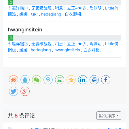
10
╃巡洋艦㊣
,
无畏级战舰
,
稍息！立正~★彡
,
陶渊明
,
Little何
,
搁浅
,
媛媛
,
יאנג
,
hedeqiang
,
白衣卿相、
hwanginsitein
10
╃巡洋艦㊣
,
无畏级战舰
,
稍息！立正~★彡
,
陶渊明
,
Little何
,
搁浅
,
媛媛
,
hedeqiang
,
hwanginsitein
,
白衣卿相、
共
5
条评论
默认排序