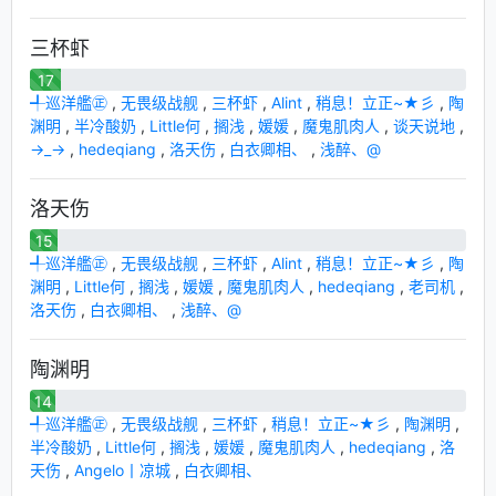
三杯虾
17
╃巡洋艦㊣
,
无畏级战舰
,
三杯虾
,
Alint
,
稍息！立正~★彡
,
陶
渊明
,
半冷酸奶
,
Little何
,
搁浅
,
媛媛
,
魔鬼肌肉人
,
谈天说地
,
→_→
,
hedeqiang
,
洛天伤
,
白衣卿相、
,
浅醉、@
洛天伤
15
╃巡洋艦㊣
,
无畏级战舰
,
三杯虾
,
Alint
,
稍息！立正~★彡
,
陶
渊明
,
Little何
,
搁浅
,
媛媛
,
魔鬼肌肉人
,
hedeqiang
,
老司机
,
洛天伤
,
白衣卿相、
,
浅醉、@
陶渊明
14
╃巡洋艦㊣
,
无畏级战舰
,
三杯虾
,
稍息！立正~★彡
,
陶渊明
,
半冷酸奶
,
Little何
,
搁浅
,
媛媛
,
魔鬼肌肉人
,
hedeqiang
,
洛
天伤
,
Angelo丨凉城
,
白衣卿相、