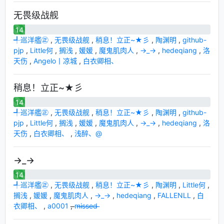
无畏级战舰
14
╃巡洋艦㊣
,
无畏级战舰
,
稍息！立正~★彡
,
陶渊明
,
github-
pjp
,
Little何
,
搁浅
,
媛媛
,
魔鬼肌肉人
,
→_→
,
hedeqiang
,
洛
天伤
,
Angelo丨凉城
,
白衣卿相、
稍息！立正~★彡
14
╃巡洋艦㊣
,
无畏级战舰
,
稍息！立正~★彡
,
陶渊明
,
github-
pjp
,
Little何
,
搁浅
,
媛媛
,
魔鬼肌肉人
,
→_→
,
hedeqiang
,
洛
天伤
,
白衣卿相、
,
浅醉、@
→_→
14
╃巡洋艦㊣
,
无畏级战舰
,
稍息！立正~★彡
,
陶渊明
,
Little何
,
搁浅
,
媛媛
,
魔鬼肌肉人
,
→_→
,
hedeqiang
,
FALLENLL
,
白
衣卿相、
,
a0001
,
̶m̶i̶s̶s̶e̶d̶ ̶