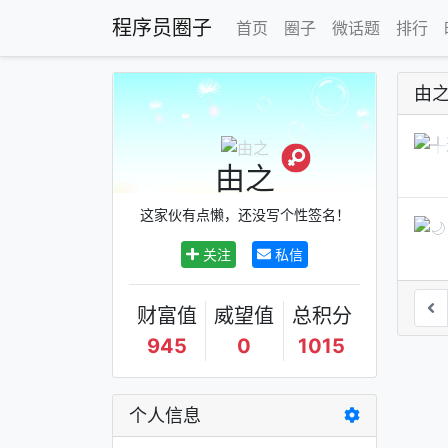
程序员圈子
首页
圈子
微话题
排行
由
由之
这家伙有点懒，还没写个性签名！
关注
私信
财富值
威望值
总积分
945
0
1015
个人信息