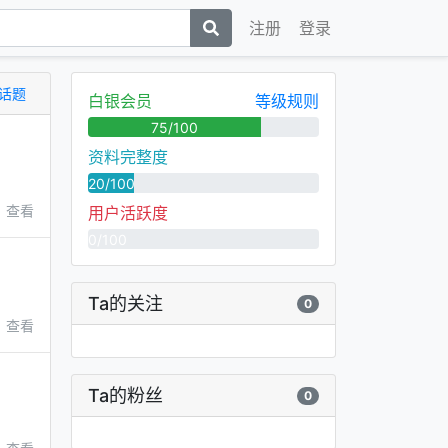
注册
登录
话题
白银会员
等级规则
75/100
资料完整度
20/100
查看
用户活跃度
0/100
Ta的关注
0
查看
Ta的粉丝
0