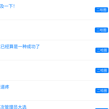
普及一下！
二哈圈
二哈圈
就已经算是一种成功了
二哈圈
二哈圈
知道疼
二哈圈
33 次管理员大选