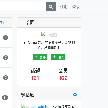
注册
登录
二哈圈
热门
4
Yii China 娱乐群专属圈子，爱护狗
狗，从我做起！
发布
加入
7
话题
会员
161
169
7
微话题
11
admin
：祝大家猪年新春