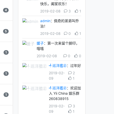
快乐，阖家欢乐！
4
2019-02-08
3
1
admin
：佩奇的弟弟叫乔
治！
5
2019-02-08
0
1
媛子
：第一次来留个脚印，
嘻嘻
1
2019-02-08
0
0
╃巡洋艦㊣
：过年好
2019-02-
2
1
09
1
╃巡洋艦㊣
：欢迎加
入 Yii China 娱乐群
1
260838915
2019-02-
3
09
1