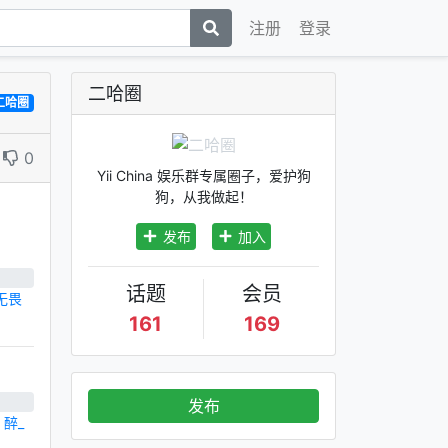
注册
登录
二哈圈
二哈圈
0
Yii China 娱乐群专属圈子，爱护狗
狗，从我做起！
发布
加入
话题
会员
无畏
161
169
发布
,
醉_