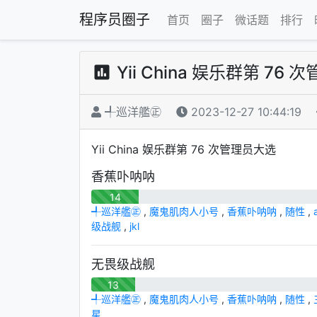
程序员圈子
首页
圈子
微话题
排行
Yii China 娱乐群第 76
╃巡洋艦㊣
2023-12-27 10:44:19
Yii China 娱乐群第 76 次管理员大选
香蕉卟呐呐
14
╃巡洋艦㊣
,
魔鬼肌肉人小号
,
香蕉卟呐呐
,
随性
,
级战舰
,
jkl
无畏级战舰
13
╃巡洋艦㊣
,
魔鬼肌肉人小号
,
香蕉卟呐呐
,
随性
,
星