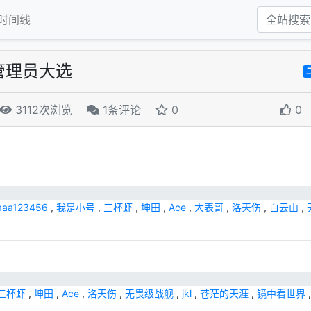
时间线
 次管理员大选
3112次浏览
1条评论
0
0
aaa123456
,
我是小号
,
三杯虾
,
坤田
,
Ace
,
大表哥
,
洛天伤
,
白云山
,
三杯虾
,
坤田
,
Ace
,
洛天伤
,
无畏级战舰
,
jkl
,
苍茫的天涯
,
镜中看世界