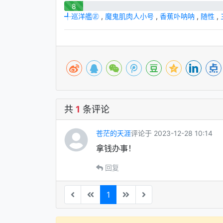
8
╃巡洋艦㊣
,
魔鬼肌肉人小号
,
香蕉卟呐呐
,
随性
,
共
1
条评论
苍茫的天涯
评论于 2023-12-28 10:14
拿钱办事！
回复
1