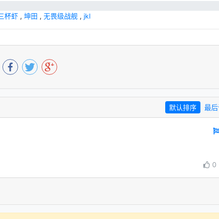
三杯虾
,
坤田
,
无畏级战舰
,
jkl
默认排序
最后
0