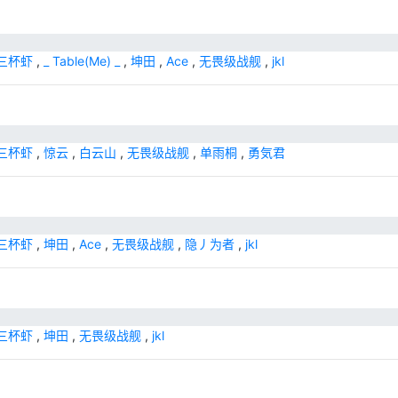
三杯虾
,
_ Table(Me) _
,
坤田
,
Ace
,
无畏级战舰
,
jkl
三杯虾
,
惊云
,
白云山
,
无畏级战舰
,
单雨桐
,
勇気君
三杯虾
,
坤田
,
Ace
,
无畏级战舰
,
隐丿为者
,
jkl
三杯虾
,
坤田
,
无畏级战舰
,
jkl